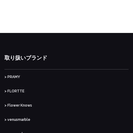
取り扱いブランド
> PRAMY
> FLORTTE
> Flower Knows
> venusmarble