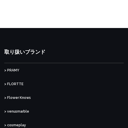
取り扱いブランド
> PRAMY
> FLORTTE
> Flower Knows
> venusmarble
> cosmeplay